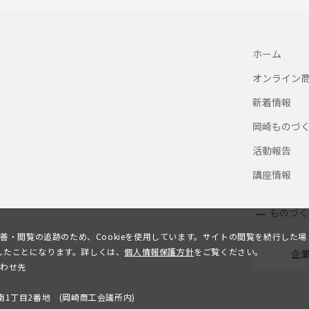
ホーム
オンライン
新着情報
岡崎ものづ
活動報告
講座情報
ものづく
善・閲覧の追跡のため、Cookieを使用しています。サイトの閲覧を続行した場
意したことになります。詳しくは、
個人情報保護方針
をご覧ください。
企
合わせ先
会
美南1丁目2番地 (岡崎商工会議所内)