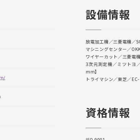
設備情報
放電加工機／三菱電機／SG1
マシニングセンター／OKK／
ワイヤーカット／三菱電機／MV
3次元測定機／ミツトヨ／Qui
mm】
om/
トライマシン／東芝／EC-1
)
資格情報
ISO 9001