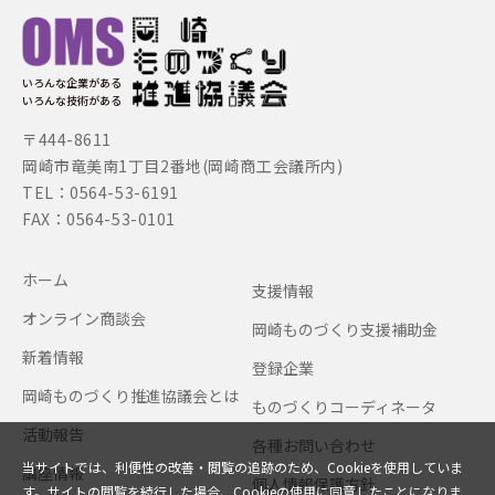
いろんな企業がある
いろんな技術がある
〒444-8611
岡崎市竜美南1丁目2番地(岡崎商工会議所内)
TEL：0564-53-6191
FAX：0564-53-0101
ホーム
支援情報
オンライン商談会
岡崎ものづくり支援補助金
新着情報
登録企業
岡崎ものづくり推進協議会とは
ものづくりコーディネータ
活動報告
各種お問い合わせ
当サイトでは、利便性の改善・閲覧の追跡のため、Cookieを使用していま
講座情報
個人情報保護方針
す。サイトの閲覧を続行した場合、Cookieの使用に同意したことになりま