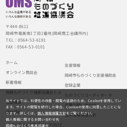
いろんな企業がある
いろんな技術がある
〒444-8611
岡崎市竜美南1丁目2番地(岡崎商工会議所内)
TEL：0564-53-6191
FAX：0564-53-0101
ホーム
支援情報
オンライン商談会
岡崎市ものづくり支援補助金
新着情報
登録企業
岡崎ものづくり推進協議会とは
ものづくりコーディネータ
当サイトでは、利便性の改善・閲覧の追跡のため、Cookieを使用してい
活動報告
各種お問い合わせ
ます。サイトの閲覧を続行した場合、Cookieの使用に同意したことにな
講座情報
ります。詳しくは、
個人情報保護方針
をご覧ください。
個人情報保護方針
個人情報に関するお問い合わせ先
ものづくり岡崎フェア2023
岡崎ものづくり推進協議会