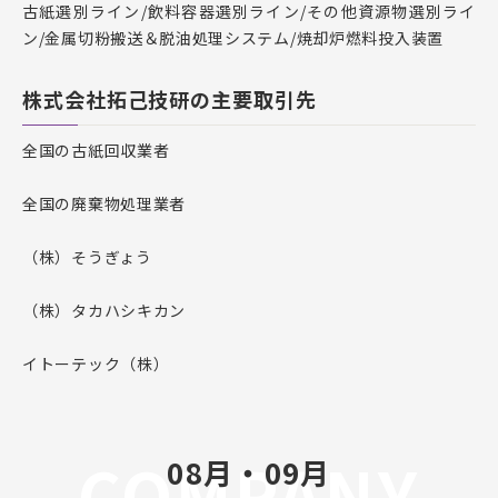
古紙選別ライン/飲料容器選別ライン/その他資源物選別ライ
ン/金属切粉搬送＆脱油処理システム/焼却炉燃料投入装置
株式会社拓己技研の主要取引先
全国の古紙回収業者
全国の廃棄物処理業者
（株）そうぎょう
（株）タカハシキカン
イトーテック（株）
COMPANY
08月・09月