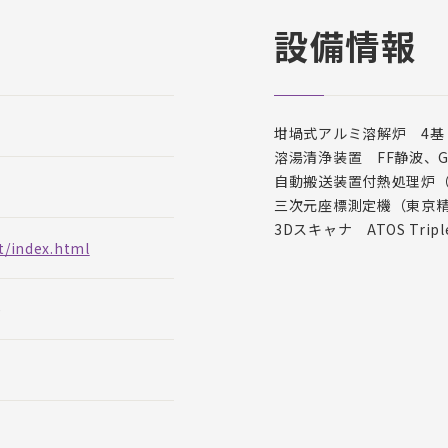
設備情報
坩堝式アルミ溶解炉 4基
溶湯清浄装置 FF静波、G
自動搬送装置付熱処理炉（
三次元座標測定機（東京精密、
3Dスキャナ ATOS Tripl
t/index.html
)