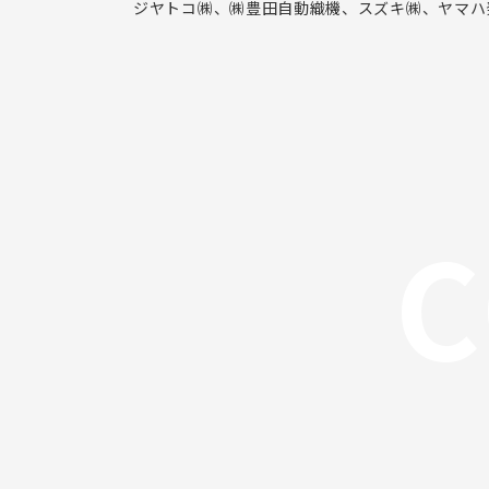
ジヤトコ㈱、㈱豊田自動織機、スズキ㈱、ヤマハ