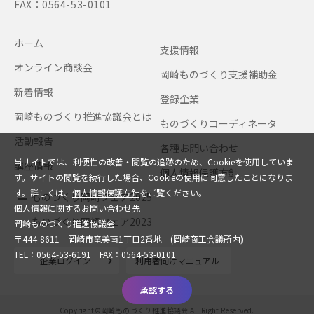
FAX：0564-53-0101
ホーム
支援情報
オンライン商談会
岡崎ものづくり支援補助金
新着情報
登録企業
岡崎ものづくり推進協議会とは
ものづくりコーディネータ
活動報告
各種お問い合わせ
当サイトでは、利便性の改善・閲覧の追跡のため、Cookieを使用していま
講座情報
個人情報保護方針
す。サイトの閲覧を続行した場合、Cookieの使用に同意したことになりま
す。詳しくは、
個人情報保護方針
をご覧ください。
ものづくり岡崎フェア2025
個人情報に関するお問い合わせ先
ものづくり岡崎フェア2023
岡崎ものづくり推進協議会
〒444-8611 岡崎市竜美南1丁目2番地 (岡崎商工会議所内)
TEL：0564-53-6191 FAX：0564-53-0101
企業ログイン
利用者向けマニュアル
承認する
Copyright©岡崎ものづくり推進協議会 All Right Reserved.