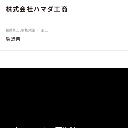
株式会社ハマダ工商
金属加工,樹脂成形 ／ 加工
製造業