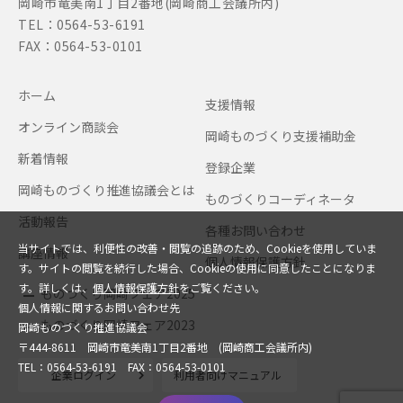
岡崎市竜美南1丁目2番地(岡崎商工会議所内)
TEL：0564-53-6191
FAX：0564-53-0101
ホーム
支援情報
オンライン商談会
岡崎ものづくり支援補助金
新着情報
登録企業
岡崎ものづくり推進協議会とは
ものづくりコーディネータ
活動報告
各種お問い合わせ
当サイトでは、利便性の改善・閲覧の追跡のため、Cookieを使用していま
講座情報
個人情報保護方針
す。サイトの閲覧を続行した場合、Cookieの使用に同意したことになりま
す。詳しくは、
個人情報保護方針
をご覧ください。
ものづくり岡崎フェア2025
個人情報に関するお問い合わせ先
ものづくり岡崎フェア2023
岡崎ものづくり推進協議会
〒444-8611 岡崎市竜美南1丁目2番地 (岡崎商工会議所内)
TEL：0564-53-6191 FAX：0564-53-0101
企業ログイン
利用者向けマニュアル