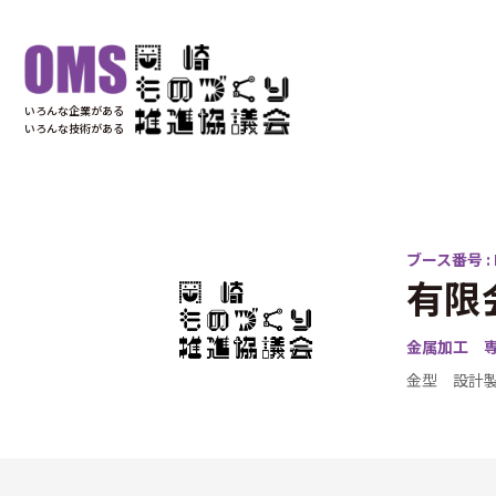
いろんな企業がある
いろんな技術がある
ブース番号 : 
有限
金属加工 専
金型 設計