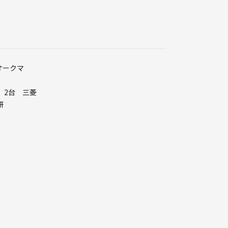
オークマ
 2台 三菱
研