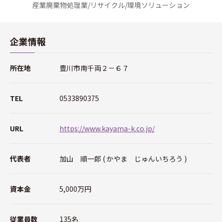
産業廃棄物処理業/リサイクル/環境ソリューション
企業情報
所在地
豊川市南千両２－６７
TEL
0533890375
URL
https://www.kayama-k.co.jp/
代表者
加山 順一郎 ( かやま じゅんいちろう )
資本金
5,000万円
従業員数
135名