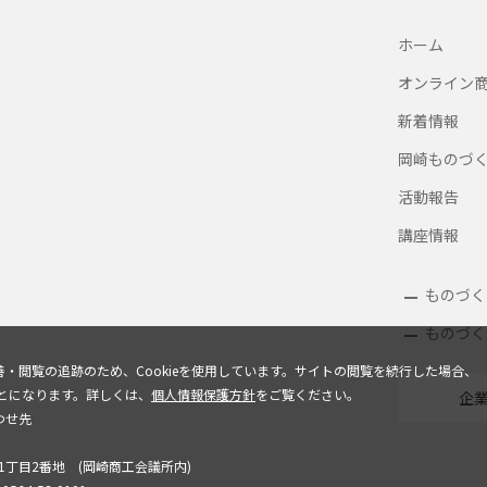
ホーム
オンライン
新着情報
岡崎ものづ
活動報告
講座情報
ものづく
ものづく
・閲覧の追跡のため、Cookieを使用しています。サイトの閲覧を続行した場合、
ことになります。詳しくは、
個人情報保護方針
をご覧ください。
企
わせ先
南1丁目2番地 (岡崎商工会議所内)