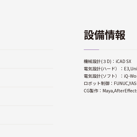
設備情報
機械設計(３D)：iCAD SX
電気設計(ハード）：E3,Unid
電気設計(ソフト）：iQ-Works
ロボット制御：FUNUC,YASK
CG製作：Maya,AfterEffect