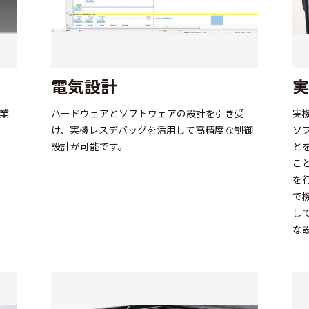
電気設計
実
作業
ハードウェアとソフトウェアの設計を引き受
実
け、実機レスデバッグを活用して高精度な制御
ソ
設計が可能です。
と
こ
を
で
し
な