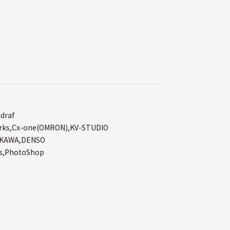
raf
,Cx-one(OMRON),KV-STUDIO
AWA,DENSO
s,PhotoShop